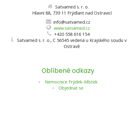
Satvamed s. r. o.
Hlavní 88, 739 11 Frýdlant nad Ostravicí
info@satvamed.cz
www.satvamed.cz
+420 558 616 154
Satvamed s. r. o., C 56545 vedená u Krajského soudu v
Ostravě
Oblíbené odkazy
Nemocnice Frýdek-Místek
Objednat se