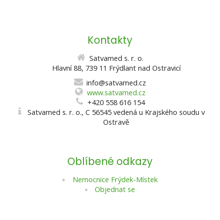
Kontakty
Satvamed s. r. o.
Hlavní 88, 739 11 Frýdlant nad Ostravicí
info@satvamed.cz
www.satvamed.cz
+420 558 616 154
Satvamed s. r. o., C 56545 vedená u Krajského soudu v
Ostravě
Oblíbené odkazy
Nemocnice Frýdek-Místek
Objednat se