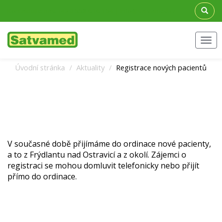
Kontaktujte nás: +420 558 616 154 | info@satvamed.cz
Men
Úvodní stránka
Aktuality
Registrace nových pacientů
V současné době přijímáme do ordinace nové pacienty,
a to z Frýdlantu nad Ostravicí a z okolí. Zájemci o
registraci se mohou domluvit telefonicky nebo přijít
přímo do ordinace.