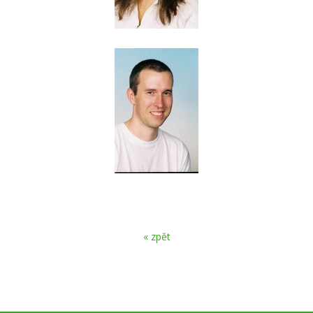
« zpět