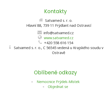
Kontakty
Satvamed s. r. o.
Hlavní 88, 739 11 Frýdlant nad Ostravicí
info@satvamed.cz
www.satvamed.cz
+420 558 616 154
Satvamed s. r. o., C 56545 vedená u Krajského soudu v
Ostravě
Oblíbené odkazy
Nemocnice Frýdek-Místek
Objednat se