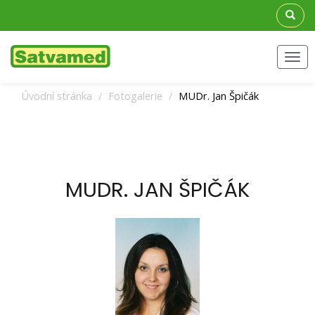
Kontaktujte nás: +420 558 616 154 | info@satvamed.cz
Men
Úvodní stránka
Fotogalerie
MUDr. Jan Špičák
MUDR. JAN ŠPIČÁK